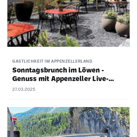
GASTLICHKEIT IM APPENZELLERLAND
Sonn­tags­brunch im Löwen -
Genuss mit Appen­zeller Live-
Musik
27.03.2025