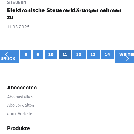
STEUERN
Elek­tro­ni­sche Steu­er­erklä­rungen nehmen
zu
11.03.2025
8
9
10
11
12
13
14
WEITE
ZURÜCK
Abonnenten
Abo bestellen
Abo verwalten
abo+ Vorteile
Produkte