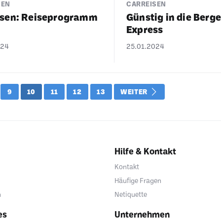
SEN
CARREISEN
sen: Reise­pro­gramm
Günstig in die Berge
Express
024
25.01.2024
9
10
11
12
13
WEITER
Hilfe & Kontakt
Kontakt
Häufige Fragen
n
Netiquette
es
Unternehmen