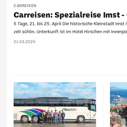
CARREISEN
Carreisen: Spezi­al­reise Imst -
5 Tage, 21. bis 25. April Die histo­ri­sche Klein­stadt Imst
zeit schön. Unter­kunft ist im Hotel Hirschen mit Innen­poo
Ausflüge ins Ötztal, zum Fern­steinsee sowie nach Nass
21.03.2024
zum Arran­ge­ment. Jasser und Nicht­jasser sind herz­lic
VP Fr. 650.- (EZ + Fr.