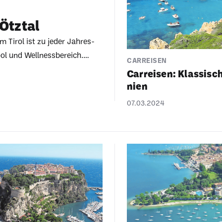
 Ötztal
 im Tirol ist zu jeder Jahres­
l und Well­ness­be­reich.
CARREISEN
e­reith und Landeck gehören
Carreisen: Klas­si­sc
h will­kommen. 1x HP und 3×
nien
07.03.2024