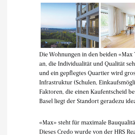
Umlaufende Balkone
Die Wohnungen s
erweitern den Wohnraum
grosszügig, mi
der Wohnungen.
raumhohen Fens
Die Wohnungen in den beiden «Max T
an, die Individualität und Qualität 
und ein gepflegtes Quartier wird gro
Infrastruktur (Schulen, Einkaufsmögli
Faktoren, die einen Kaufentscheid be
Basel liegt der Standort geradezu idea
«Max» steht für maximale Bauqualitä
Dieses Credo wurde von der HRS Real 