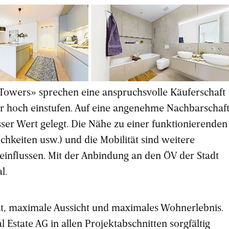
ind luftig und
Durch die hellen Materialien entsteht
t durchgehend
ein grosszügig wirkender Innenausba
tern.
owers» sprechen eine anspruchsvolle Käuferschaft
sehr hoch einstufen. Auf eine angenehme Nachbarschaf
sser Wert gelegt. Die Nähe zu einer funktionierenden
chkeiten usw.) und die Mobilität sind weitere
einflussen. Mit der Anbindung an den ÖV der Stadt
l.
t, maximale Aussicht und maximales Wohnerlebnis.
Estate AG in allen Projektabschnitten sorgfältig